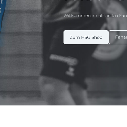
Willkommen im offiziellen Fa
​Fanar
​Zum HSG Shop​