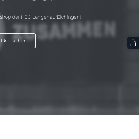
nshop der HSG Langenau/Elchingen!
tikel sichern​