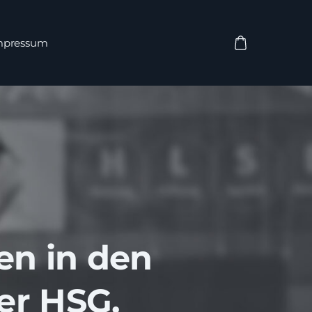
mpressum
n in den
er HSG.